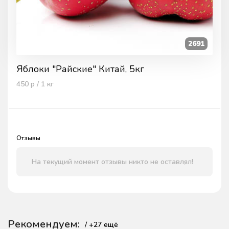
2691
Яблоки "Райские" Китай, 5кг
450
р / 1
кг
Отзывы
На текущий момент отзывы никто не оставлял!
Рекомендуем:
/ +
27
ещё