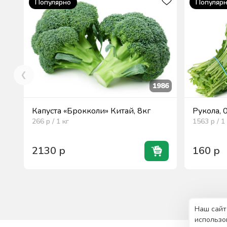
Популярно
Популяр
1986
Капуста «Брокколи» Китай, 8кг
Рукола, 
266
р / 1
кг
1563
р / 1
2130
р
160
р
Наш сайт
использо