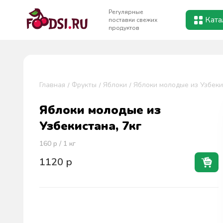
Регулярные
Ката
поставки свежих
продуктов
Главная
Фрукты
Яблоки
Яблоки молодые из Узбеки
Яблоки молодые из
Узбекистана, 7кг
160
р / 1
кг
1120
р