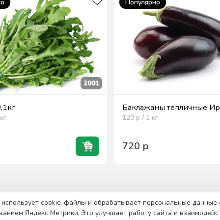
но
Популярно
2001
0,1кг
Баклажаны тепличные Ира
кг
120
р / 1
кг
720
р
 использует cookie-файлы и обрабатывает персональные данные 
ванием Яндекс Метрики. Это улучшает работу сайта и взаимодейс