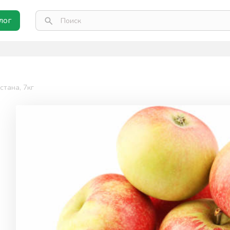
лог
стана, 7кг