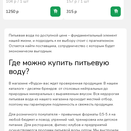
104
р / 1
шт
157
р / 1
шт
1250
р
315
р
Питьевая вода по доступной цене – фундаментальный элемент
нашей жизни, и подходить к ее выбору стоит с прагматизмом.
Остается найти поставщика, сотрудничество с которым будет
экономически выгодным.
Где можно купить питьевую
воду?
В магазине «Фудси» вас ждет проверенная продукция. В нашем
каталоге – десятки брендов: от столовых нейтральных до
природных минеральных с выраженным вкусом. Вся недорогая
питьевая вода из нашего магазина проходит жесткий отбор,
поэтому мы гарантируем подлинность и свежесть продукции.
Для розничного покупателя – привычные форматы 0,5-5 л на
любой бюджет и повод: утренний чай, тренировка или детское
питание. Для ресторанов, фитнес-клубов и предприятий
осуществляются продажи питьевой воды оптом. Мы выстроили