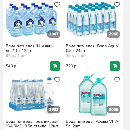
2967
2968
Вода питьевая "Шишкин
Вода питьевая "Bona Aqua"
лес" 1л, 12шт
0.5л, 24шт
45
р / 1
шт
30
р / 1
шт
540
р
720
р
2981
3008
Вода питьевая родниковая
Вода питьевая Архыз VITA
"SAIRME" 0,5л стекло, 12шт
5л, 2шт