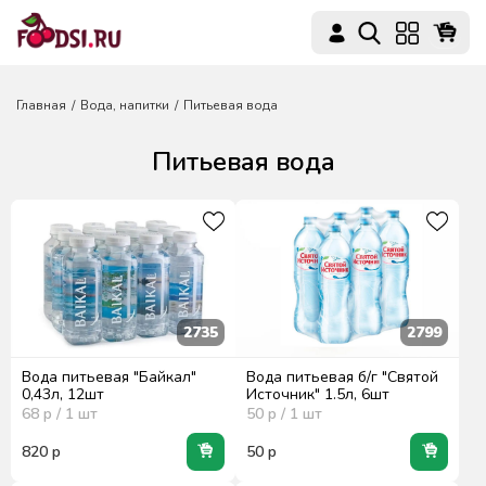
Главная
Вода, напитки
Питьевая вода
Питьевая вода
2735
2799
Вода питьевая "Байкал"
Вода питьевая б/г "Святой
0,43л, 12шт
Источник" 1.5л, 6шт
68
р / 1
шт
50
р / 1
шт
820
р
50
р