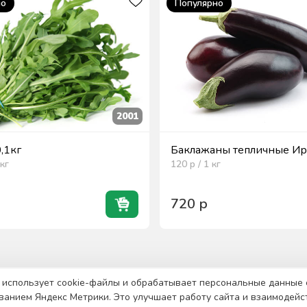
но
Популярно
2001
0,1кг
Баклажаны тепличные Ира
кг
120
р / 1
кг
720
р
 использует cookie-файлы и обрабатывает персональные данные 
ванием Яндекс Метрики. Это улучшает работу сайта и взаимодейс