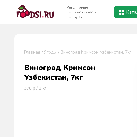
Регулярные
Ката
поставки свежих
продуктов
Главная
Ягоды
Виноград Кримсон Узбекистан, 7кг
Виноград Кримсон
Узбекистан, 7кг
378
р / 1
кг