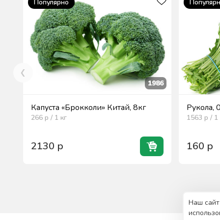
Популярно
Популяр
1986
Капуста «Брокколи» Китай, 8кг
Рукола, 
266
р / 1
кг
1563
р / 1
2130
р
160
р
Наш сайт
использо