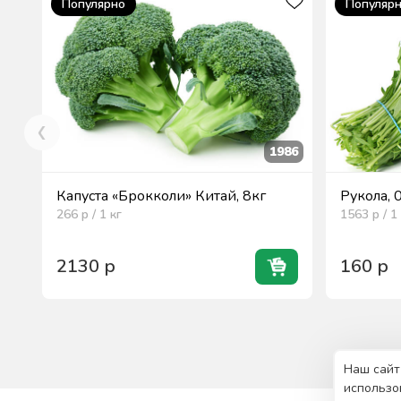
Популярно
Популяр
1986
Капуста «Брокколи» Китай, 8кг
Рукола, 
266
р / 1
кг
1563
р / 1
2130
р
160
р
Наш сайт
использо