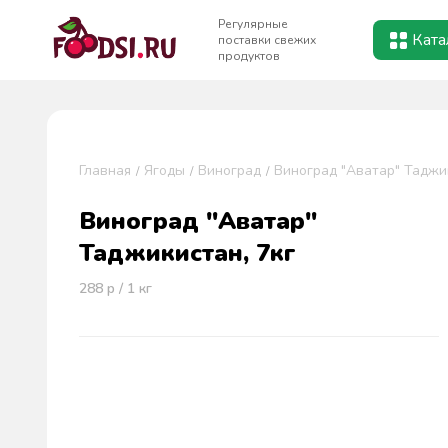
Регулярные
Ката
поставки свежих
продуктов
Главная
Ягоды
Виноград
Виноград "Аватар" Таджик
Виноград "Аватар"
Таджикистан, 7кг
288
р / 1
кг