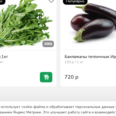
но
Популярно
2001
0,1кг
Баклажаны тепличные Ира
кг
120
р / 1
кг
720
р
 использует cookie-файлы и обрабатывает персональные данные 
ванием Яндекс Метрики. Это улучшает работу сайта и взаимодейс