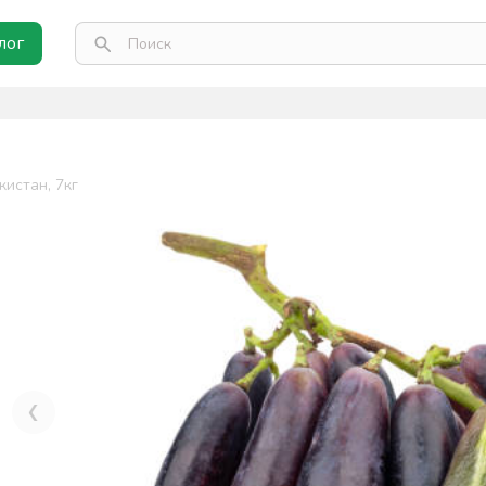
лог
истан, 7кг