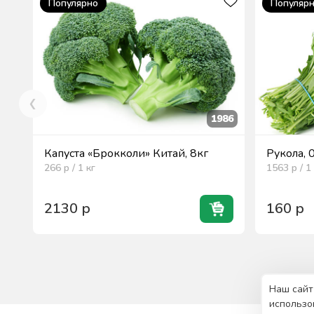
Популярно
Популяр
1986
Капуста «Брокколи» Китай, 8кг
Рукола, 
266
р / 1
кг
1563
р / 1
2130
р
160
р
Наш сайт
использо