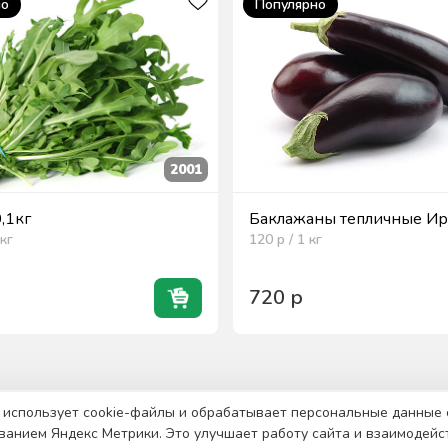
но
Популярно
2001
0,1кг
Баклажаны тепличные Ира
кг
120
р / 1
кг
720
р
 использует cookie-файлы и обрабатывает персональные данные 
ванием Яндекс Метрики. Это улучшает работу сайта и взаимодейс