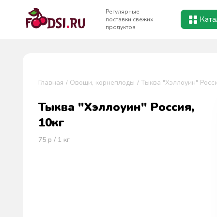
Регулярные
Ката
поставки свежих
продуктов
Главная
Овощи, корнеплоды
Тыква "Хэллоуин" Росси
Тыква "Хэллоуин" Россия,
10кг
75
р / 1
кг