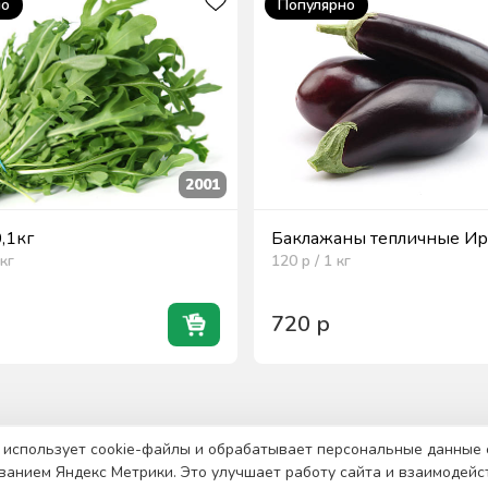
но
Популярно
2001
0,1кг
Баклажаны тепличные Ира
кг
120
р / 1
кг
720
р
 использует cookie-файлы и обрабатывает персональные данные 
ванием Яндекс Метрики. Это улучшает работу сайта и взаимодейс