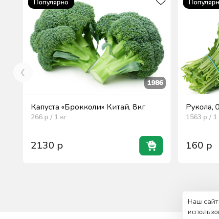
Популярно
Популяр
1986
Капуста «Брокколи» Китай, 8кг
Рукола, 
266
р / 1
кг
1563
р / 1
2130
р
160
р
Наш сайт
использо