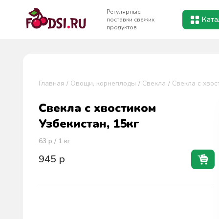
Регулярные
Ката
поставки свежих
продуктов
Главная
Овощи, корнеплоды
Свекла
Свекла с хвос
Свекла с хвостиком
Узбекистан, 15кг
63
р / 1
кг
945
р