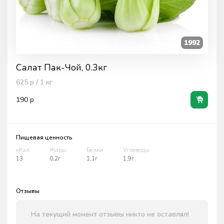
1992
Салат Пак-Чой, 0.3кг
625
р / 1
кг
190
р
Пищевая ценность
кКал
Жиры
Белки
Углеводы
13
0,2г
1,1г
1,9г
Отзывы
На текущий момент отзывы никто не оставлял!