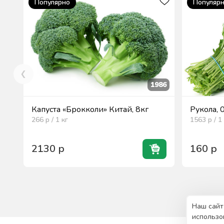
Популярно
Популяр
1986
Капуста «Брокколи» Китай, 8кг
Рукола, 
266
р / 1
кг
1563
р / 1
2130
р
160
р
Наш сайт
использо