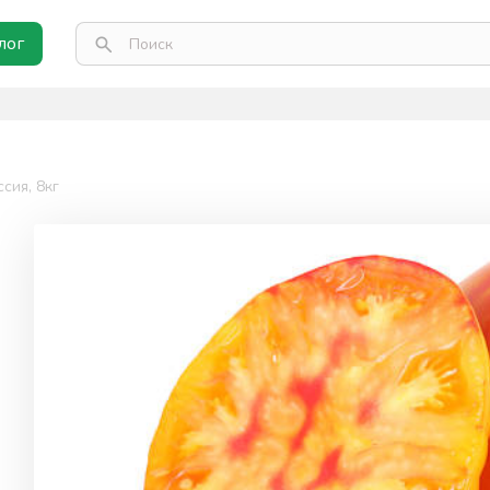
лог
сия, 8кг