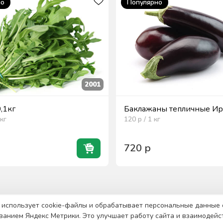
но
Популярно
2001
0,1кг
Баклажаны тепличные Ира
кг
120
р / 1
кг
720
р
 использует cookie-файлы и обрабатывает персональные данные 
ванием Яндекс Метрики. Это улучшает работу сайта и взаимодейс