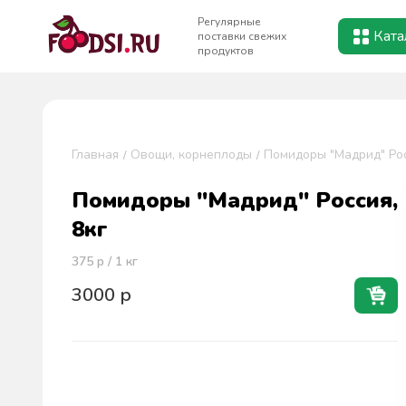
Регулярные
Ката
поставки свежих
продуктов
Главная
Овощи, корнеплоды
Помидоры "Мадрид" Рос
Помидоры "Мадрид" Россия,
8кг
375
р / 1
кг
3000
р