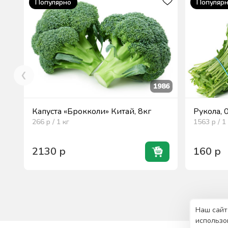
Популярно
Популяр
1986
Капуста «Брокколи» Китай, 8кг
Рукола, 
266
р / 1
кг
1563
р / 1
2130
р
160
р
Наш сайт
использо