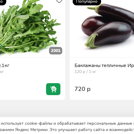
но
Популярно
2001
0,1кг
Баклажаны тепличные Ира
кг
120
р / 1
кг
720
р
 использует cookie-файлы и обрабатывает персональные данные 
ванием Яндекс Метрики. Это улучшает работу сайта и взаимодейс