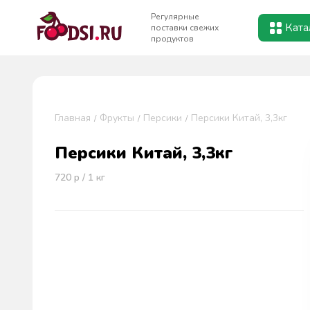
Регулярные
Ката
поставки свежих
продуктов
Главная
Фрукты
Персики
Персики Китай, 3,3кг
Персики Китай, 3,3кг
720
р / 1
кг