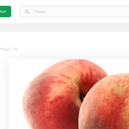
лог
Крым, 7кг