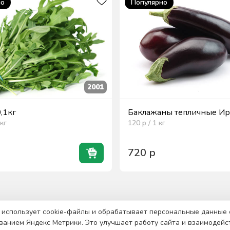
но
Популярно
2001
0,1кг
Баклажаны тепличные Ира
кг
120
р / 1
кг
720
р
 использует cookie-файлы и обрабатывает персональные данные 
ванием Яндекс Метрики. Это улучшает работу сайта и взаимодейс