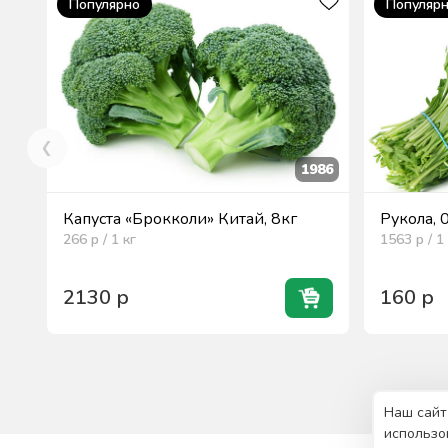
Популярно
Популяр
1986
Капуста «Брокколи» Китай, 8кг
Рукола, 
266
р / 1
кг
1563
р / 1
2130
р
160
р
Наш сайт
использо