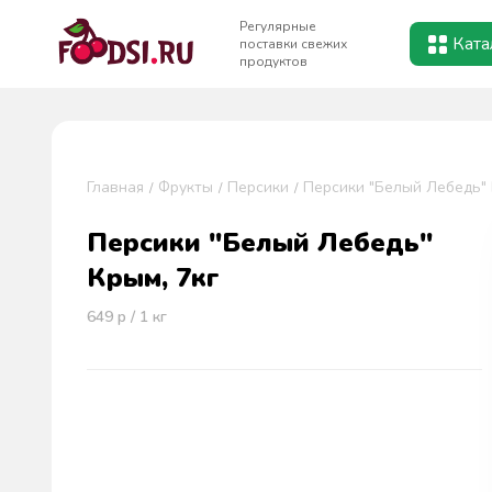
Регулярные
Ката
поставки свежих
продуктов
Главная
Фрукты
Персики
Персики "Белый Лебедь" 
Персики "Белый Лебедь"
Крым, 7кг
649
р / 1
кг