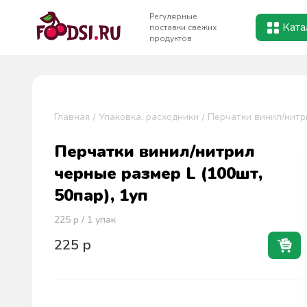
Регулярные
Ката
поставки свежих
продуктов
Главная
Упаковка, расходники
Перчатки винил/нитри
Перчатки винил/нитрил
черные размер L (100шт,
50пар), 1уп
225
р / 1
упак
225
р