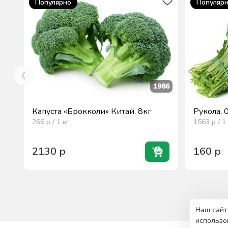
Популярно
Популяр
1986
Капуста «Брокколи» Китай, 8кг
Рукола, 
266
р / 1
кг
1563
р / 1
2130
р
160
р
Наш сайт
использо