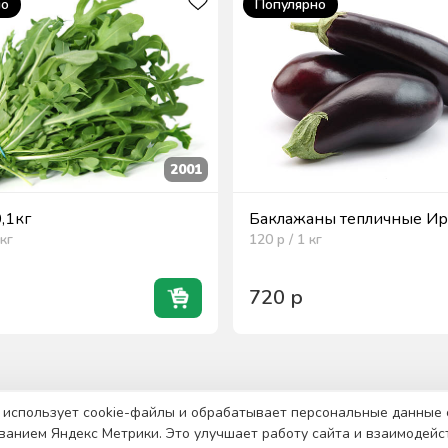
но
Популярно
2001
0,1кг
Баклажаны тепличные Ира
кг
120
р / 1
кг
720
р
 использует cookie-файлы и обрабатывает персональные данные 
ванием Яндекс Метрики. Это улучшает работу сайта и взаимодейс