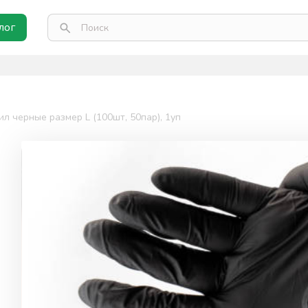
лог
л черные размер L (100шт, 50пар), 1уп