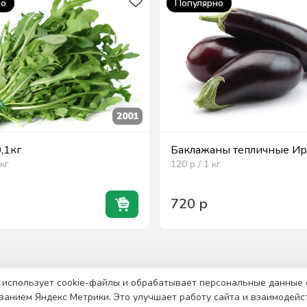
но
Популярно
2001
0,1кг
Баклажаны тепличные Ира
кг
120
р / 1
кг
720
р
 использует cookie-файлы и обрабатывает персональные данные 
ванием Яндекс Метрики. Это улучшает работу сайта и взаимодейс