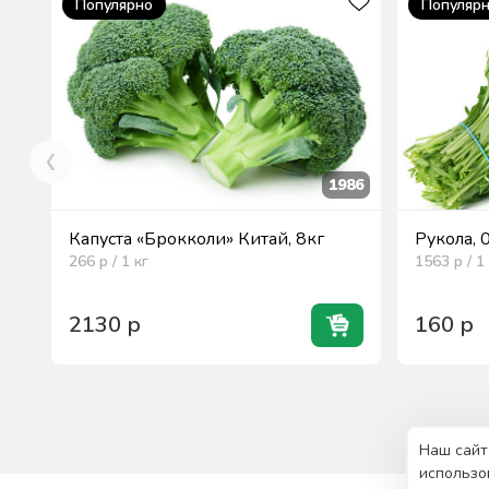
Популярно
Популяр
1986
Капуста «Брокколи» Китай, 8кг
Рукола, 
266
р / 1
кг
1563
р / 1
2130
р
160
р
Наш сайт
использо