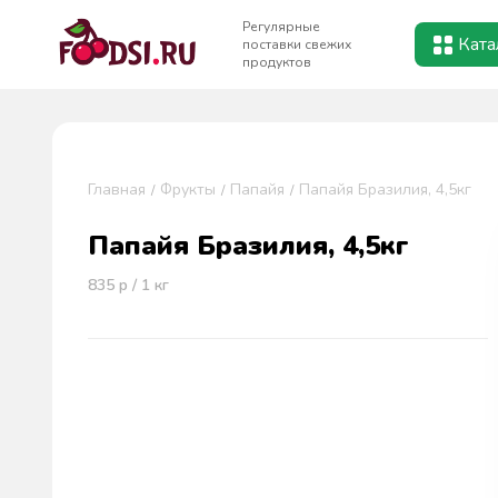
Регулярные
Ката
поставки свежих
продуктов
Главная
Фрукты
Папайя
Папайя Бразилия, 4,5кг
Папайя Бразилия, 4,5кг
835
р / 1
кг