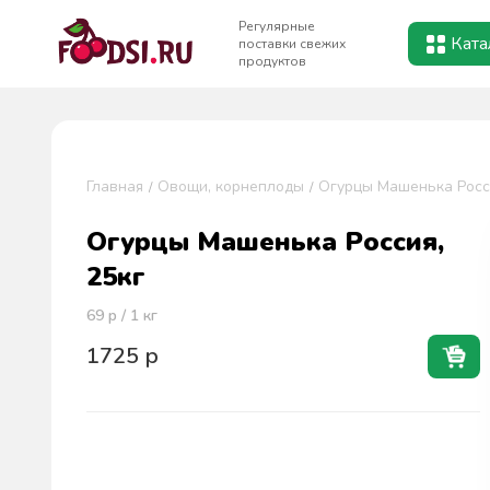
Регулярные
Ката
поставки свежих
продуктов
Главная
Овощи, корнеплоды
Огурцы Машенька Росси
Огурцы Машенька Россия,
25кг
69
р / 1
кг
1725
р