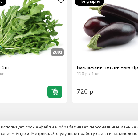
но
Популярно
2001
0,1кг
Баклажаны тепличные Ира
кг
120
р / 1
кг
720
р
 использует cookie-файлы и обрабатывает персональные данные 
ванием Яндекс Метрики. Это улучшает работу сайта и взаимодейс