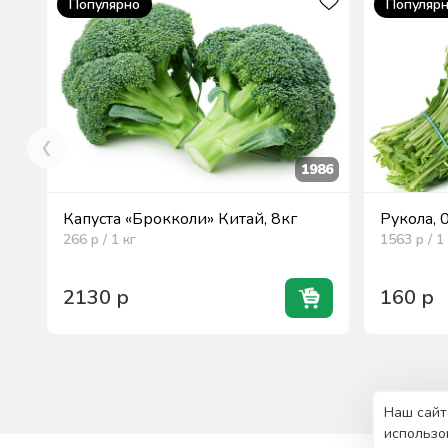
Популярно
Популяр
1986
Капуста «Брокколи» Китай, 8кг
Рукола, 
266
р / 1
кг
1563
р / 1
2130
р
160
р
Наш сайт
использо