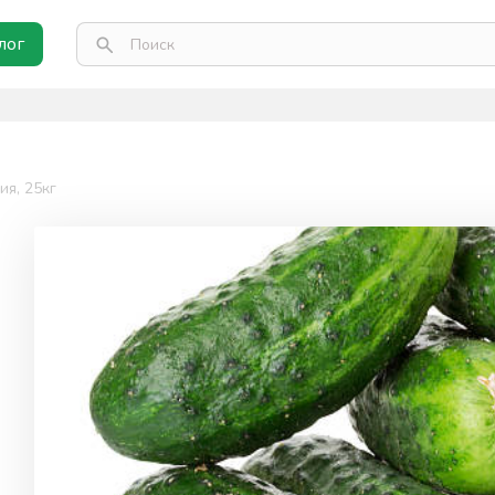
лог
я, 25кг