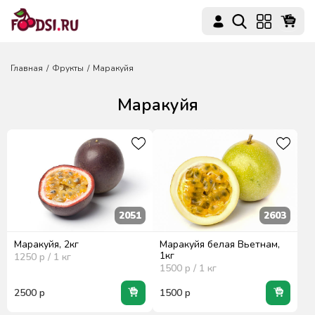
Главная
Фрукты
Маракуйя
Маракуйя
2051
2603
Маракуйя, 2кг
Маракуйя белая Вьетнам,
1кг
1250
р / 1
кг
1500
р / 1
кг
2500
р
1500
р