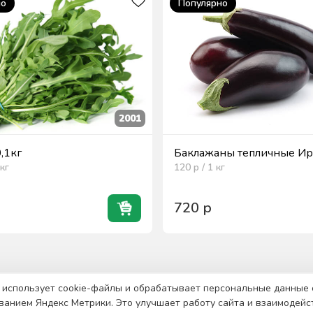
но
Популярно
2001
0,1кг
Баклажаны тепличные Ира
кг
120
р / 1
кг
720
р
 использует cookie-файлы и обрабатывает персональные данные 
ванием Яндекс Метрики. Это улучшает работу сайта и взаимодейс