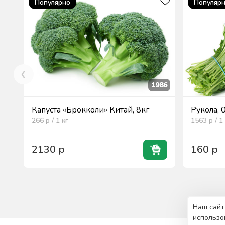
Популярно
Популяр
1986
Капуста «Брокколи» Китай, 8кг
Рукола, 
266
р / 1
кг
1563
р / 1
2130
р
160
р
Наш сайт
использо