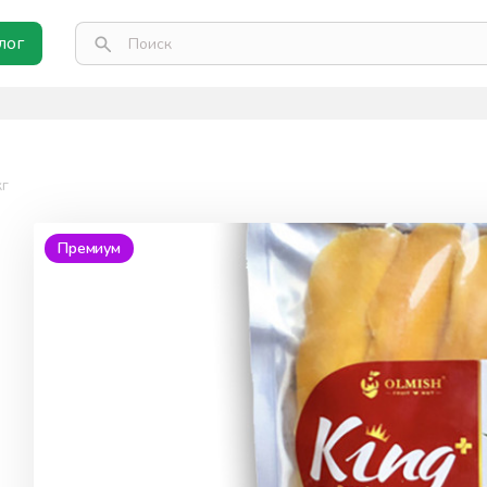
лог
кг
Премиум