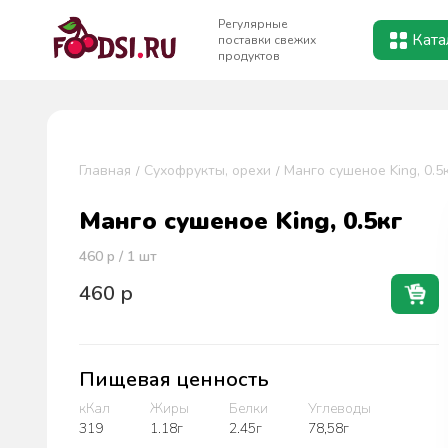
Регулярные
Ката
поставки свежих
продуктов
Главная
Сухофрукты, орехи
Манго сушеное King, 0.5
Манго сушеное King, 0.5кг
460
р / 1
шт
460
р
Пищевая ценность
кКал
Жиры
Белки
Углеводы
319
1.18г
2.45г
78,58г