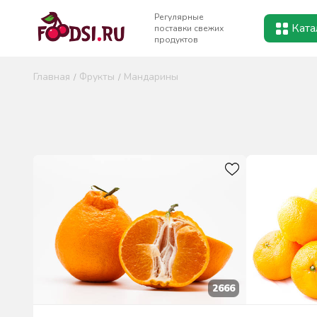
Регулярные
Ката
поставки свежих
продуктов
Главная
Фрукты
Мандарины
2666