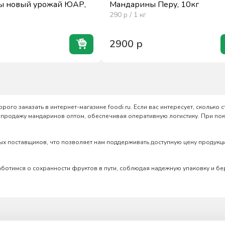
ы новый урожай ЮАР,
Мандарины Перу, 10кг
290
р / 1
кг
2900
р
ого заказать в интернет-магазине foodi.ru. Если вас интересует, сколько
м продажу мандаринов оптом, обеспечивая оперативную логистику. При пок
 поставщиков, что позволяет нам поддерживать доступную цену продукци
аботимся о сохранности фруктов в пути, соблюдая надежную упаковку и бе