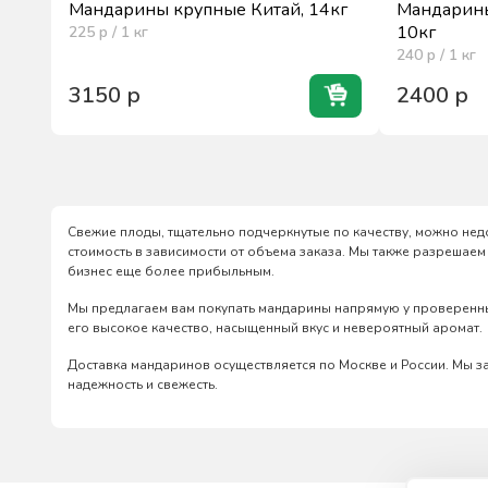
Мандарины крупные Китай, 14кг
Мандарин
10кг
225
р / 1
кг
240
р / 1
кг
3150
р
2400
р
Свежие плоды, тщательно подчеркнутые по качеству, можно недор
стоимость в зависимости от объема заказа. Мы также разрешае
бизнес еще более прибыльным.
Мы предлагаем вам покупать мандарины напрямую у проверенных
его высокое качество, насыщенный вкус и невероятный аромат.
Доставка мандаринов осуществляется по Москве и России. Мы з
надежность и свежесть.