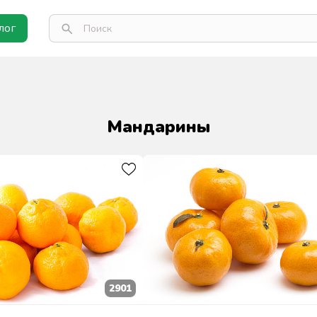
лог
Мандарины
2901