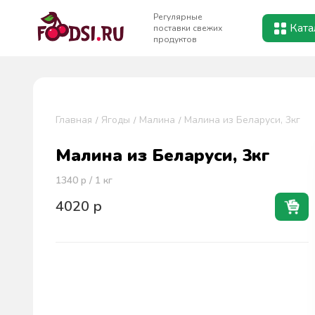
Регулярные
Ката
поставки свежих
продуктов
Главная
Ягоды
Малина
Малина из Беларуси, 3кг
Малина из Беларуси, 3кг
1340
р / 1
кг
4020
р