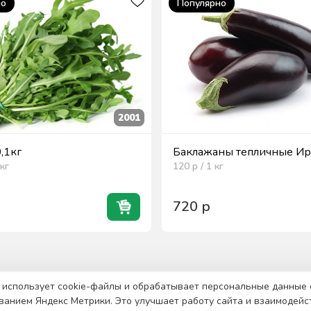
но
Популярно
2001
0,1кг
Баклажаны тепличные Ира
кг
120
р / 1
кг
720
р
 использует cookie-файлы и обрабатывает персональные данные 
ванием Яндекс Метрики. Это улучшает работу сайта и взаимодейс