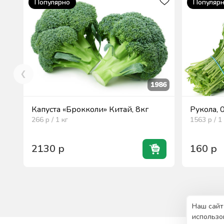
Популярно
Популяр
1986
Капуста «Брокколи» Китай, 8кг
Рукола, 
266
р / 1
кг
1563
р / 1
2130
р
160
р
Наш сайт
использо