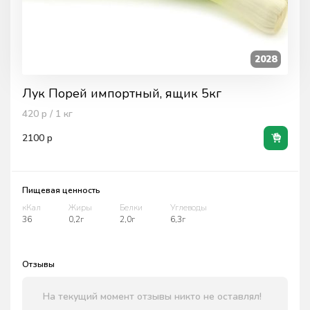
2028
Лук Порей импортный, ящик 5кг
420
р / 1
кг
2100
р
Пищевая ценность
кКал
Жиры
Белки
Углеводы
36
0,2г
2,0г
6,3г
Отзывы
На текущий момент отзывы никто не оставлял!