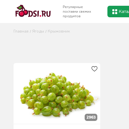
Регулярные
Ката
поставки свежих
продуктов
Главная
Ягоды
Крыжовник
2963