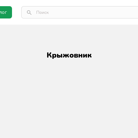
лог
Крыжовник