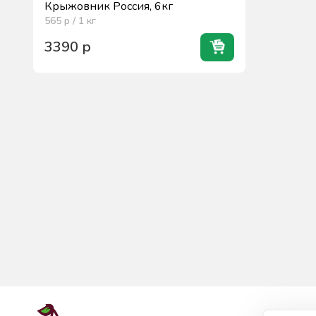
Крыжовник Россия, 6кг
565
р / 1
кг
3390
р