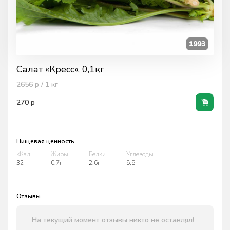
1993
Салат «Кресс», 0,1кг
2656
р / 1
кг
270
р
Пищевая ценность
кКал
Жиры
Белки
Углеводы
32
0,7г
2,6г
5,5г
Отзывы
На текущий момент отзывы никто не оставлял!