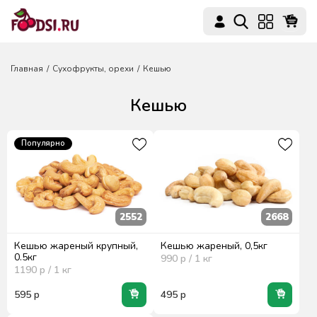
Главная
Сухофрукты, орехи
Кешью
Кешью
Популярно
2552
2668
Кешью жареный крупный,
Кешью жареный, 0,5кг
0.5кг
990
р / 1
кг
1190
р / 1
кг
595
р
495
р