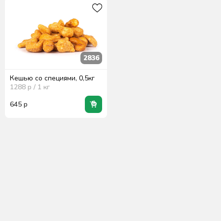
2836
Кешью со специями, 0,5кг
1288
р / 1
кг
645
р