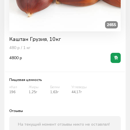
2655
Каштан Грузия, 10кг
480
р / 1
кг
4800
р
Пищевая ценность
кКал
Жиры
Белки
Углеводы
196
1,25г
1,63г
44,17г
Отзывы
На текущий момент отзывы никто не оставлял!