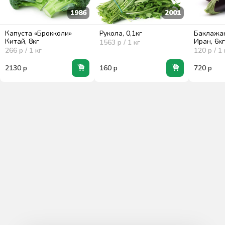
1986
2001
Капуста «Брокколи»
Рукола, 0,1кг
Баклажа
Китай, 8кг
Иран, 6к
1563
р / 1
кг
266
р / 1
кг
120
р / 1
2130
р
160
р
720
р