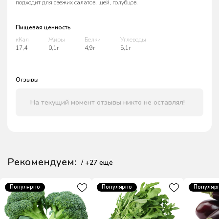
подходит для свежих салатов, щей, голубцов.
Пищевая ценность
кКал
Жиры
Белки
Углеводы
17,4
0,1г
4,9г
5,1г
Отзывы
На текущий момент отзывы никто не оставлял!
Рекомендуем:
/ +
27
ещё
Популярно
Популярно
Популяр