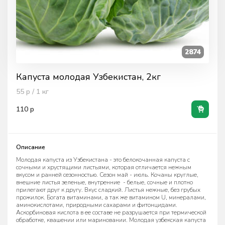
2874
Капуста молодая Узбекистан, 2кг
55
р / 1
кг
110
р
Описание
Молодая капуста из Узбекистана - это белокочанная капуста с
сочными и хрустящими листьями, которая отличается нежным
вкусом и ранней сезонностью. Сезон май - июль. Кочаны круглые,
внешние листья зеленые, внутренние - белые, сочные и плотно
прилегают друг к другу. Вкус сладкий. Листья нежные, без грубых
прожилок. Богата витаминами, а так же витамином U, минералами,
аминокислотами, природными сахарами и фитонцидами.
Аскорбиновая кислота в ее составе не разрушается при термической
обработке, квашении или мариновании. Молодая узбекская капуста