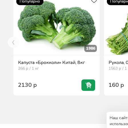
Популярно
Популяр
1986
Капуста «Брокколи» Китай, 8кг
Рукола, 
266
р / 1
кг
1563
р / 1
2130
р
160
р
Наш сайт
использо