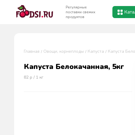
Регулярные
Ката
поставки свежих
продуктов
Главная
Овощи, корнеплоды
Капуста
Капуста Бело
Капуста Белокачанная, 5кг
82
р / 1
кг