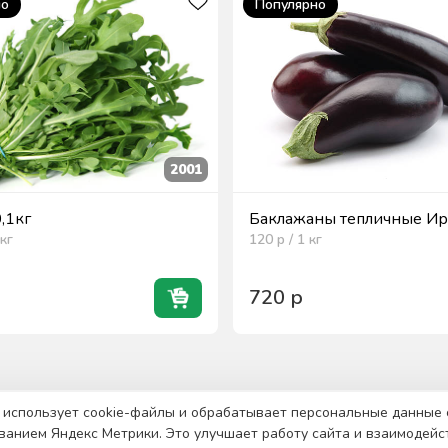
но
Популярно
2001
0,1кг
Баклажаны тепличные Ира
кг
120
р / 1
кг
720
р
 использует cookie-файлы и обрабатывает персональные данные 
ванием Яндекс Метрики. Это улучшает работу сайта и взаимодейс