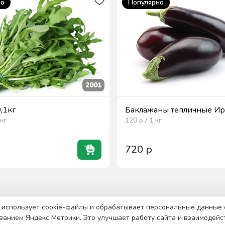
но
Популярно
2001
0,1кг
Баклажаны тепличные Ира
кг
120
р / 1
кг
720
р
 использует cookie-файлы и обрабатывает персональные данные 
ванием Яндекс Метрики. Это улучшает работу сайта и взаимодейс