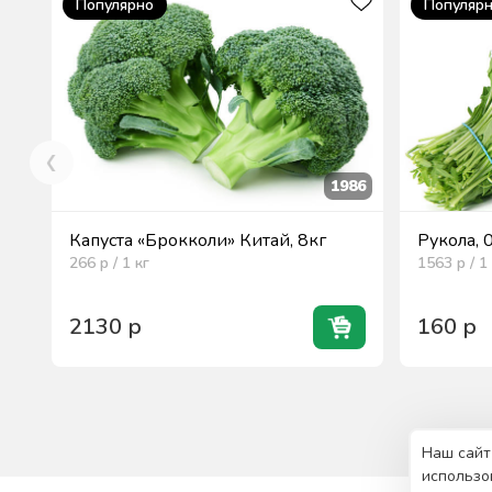
Популярно
Популяр
1986
Капуста «Брокколи» Китай, 8кг
Рукола, 
266
р / 1
кг
1563
р / 1
2130
р
160
р
Наш сайт
использо