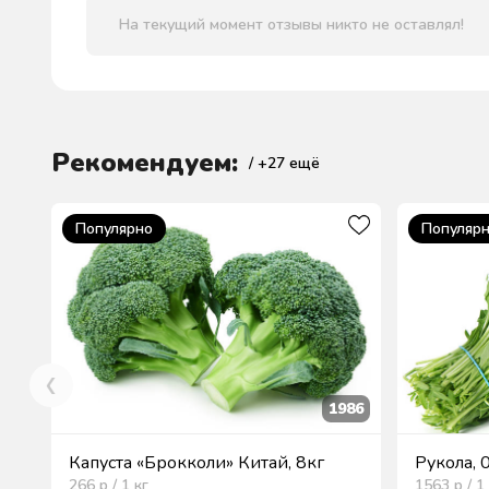
На текущий момент отзывы никто не оставлял!
Рекомендуем:
/ +
27
ещё
Популярно
Популяр
1986
Капуста «Брокколи» Китай, 8кг
Рукола, 
266
р / 1
кг
1563
р / 1