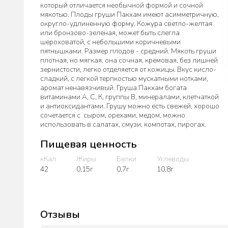
который отличается необычной формой и сочной
мякотью. Плоды груши Пакхам имеют асимметричную,
округло-удлиненную форму. Кожура светло-желтая
или бронзово-зеленая, может быть слегла
шероховатой, с небольшими коричневыми
пятнышками. Размер плодов - средний. Мякоть груши
плотная, но мягкая, она сочная, кремовая, без лишней
зернистости, легко отделяется от кожицы. Вкус кисло-
сладкий, с легкой терпкостью мускатными нотками,
аромат ненавязчивый. Груша Пакхам богата
витаминами А, С, К, группы В, минералами, клетчаткой
и антиоксидантами. Грушу можно есть свежей, хорошо
сочетается с сыром, орехами, медом, можно
использовать в салатах, смузи, компотах, пирогах.
Пищевая ценность
кКал
Жиры
Белки
Углеводы
42
0,15г
0,7г
10,8г
Отзывы