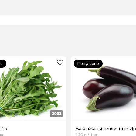
но
Популярно
2001
0,1кг
Баклажаны тепличные Ира
кг
120
р / 1
кг