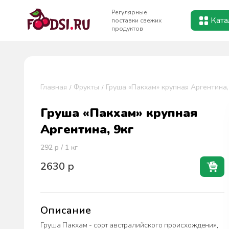
Регулярные
Ката
поставки свежих
продуктов
Главная
Фрукты
Груша «Пакхам» крупная Аргентина,
Груша «Пакхам» крупная
Аргентина, 9кг
292
р / 1
кг
2630
р
Описание
Груша Пакхам - сорт австралийского происхождения,