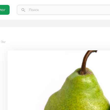
лог
 9кг