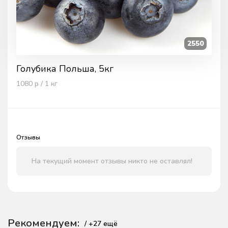
2550
Голубика Польша, 5кг
1080
р / 1
кг
Отзывы
На текущий момент отзывы никто не оставлял!
Рекомендуем:
/ +
27
ещё