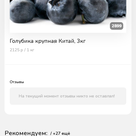
2899
Голубика крупная Китай, 3кг
2125
р / 1
кг
Отзывы
На текущий момент отзывы никто не оставлял!
Рекомендуем:
/ +
27
ещё