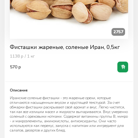
2757
Фисташки жареные, соленые Иран, 0,5кг
1138
р / 1
кг
570
р
Описание
Иранские соленые фисташки - это жареные орехи, которые
отличаются насыщенным вкусом и хрустящей текстурой. За счет
обжарки фисташки раскрывают свой аромат и вкус. Легко чистятся,
так как все излишки масел и жидкости выпариваются. Вкус умеренно
соленый с ореховыми нотками. Содержат витамины группы В, микро
- и макроэлементы, аминокислоты, антиоксиданты. Они часто
используются как перекус, закуска с напиткам или ингредиент для
салатов, десертов и других блюд.