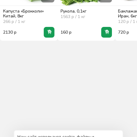
Капуста «Брокколи»
Рукола, 0,1кг
Баклажа
Китай, 8кг
Иран, 6к
1563
р / 1
кг
266
р / 1
кг
120
р / 1
2130
р
160
р
720
р
Наш сайт использует cookie-файлы и