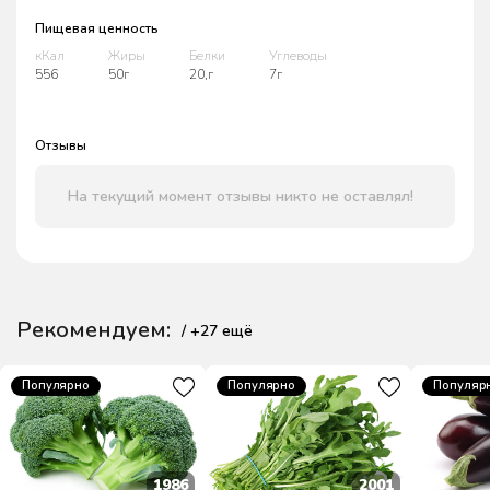
Пищевая ценность
кКал
Жиры
Белки
Углеводы
556
50г
20,г
7г
Отзывы
На текущий момент отзывы никто не оставлял!
Рекомендуем:
/ +
27
ещё
Популярно
Популярно
Популяр
1986
2001