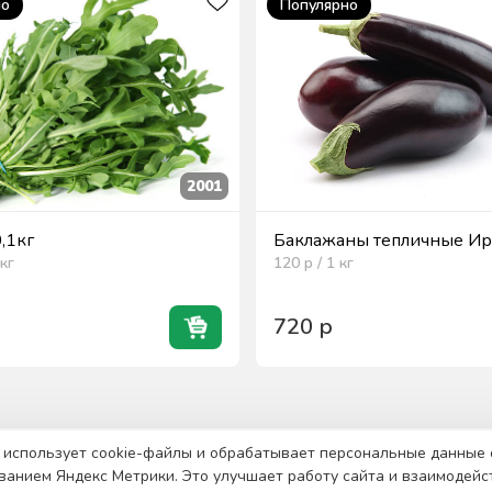
но
Популярно
2001
0,1кг
Баклажаны тепличные Ира
кг
120
р / 1
кг
720
р
 использует cookie-файлы и обрабатывает персональные данные 
ванием Яндекс Метрики. Это улучшает работу сайта и взаимодейс