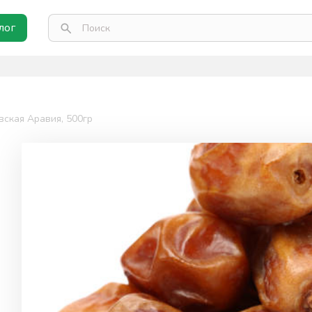
лог
вская Аравия, 500гр