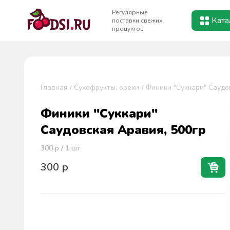
Регулярные
Ката
поставки свежих
продуктов
Главная
Сухофрукты, орехи
Финики "Суккари" Саудо
Финики "Суккари"
Саудовская Аравия, 500гр
300
р / 1
шт
300
р