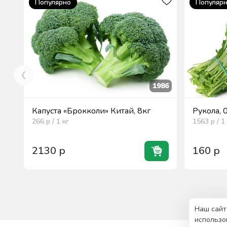
Популярно
Популяр
1986
Капуста «Брокколи» Китай, 8кг
Рукола, 
266
р / 1
кг
1563
р / 1
2130
р
160
р
Наш сайт
использо