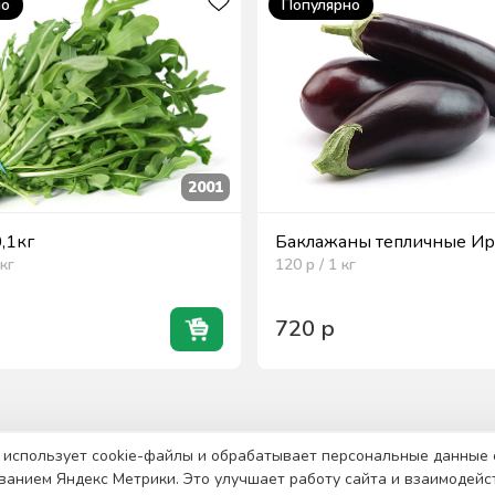
но
Популярно
2001
0,1кг
Баклажаны тепличные Ира
кг
120
р / 1
кг
720
р
 использует cookie-файлы и обрабатывает персональные данные 
ванием Яндекс Метрики. Это улучшает работу сайта и взаимодейс