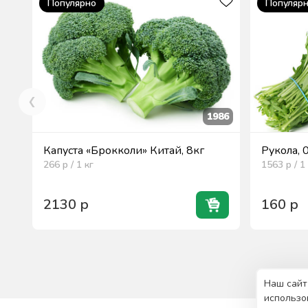
Популярно
Популяр
1986
Капуста «Брокколи» Китай, 8кг
Рукола, 
266
р / 1
кг
1563
р / 1
2130
р
160
р
Наш сайт
использо