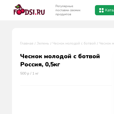
Регулярные
Ката
поставки свежих
продуктов
Главная
Зелень
Чеснок молодой с ботвой
Чеснок м
Чеснок молодой с ботвой
Россия, 0,5кг
500
р / 1
кг