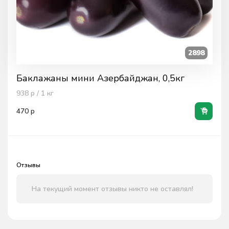
2898
Баклажаны мини Азербайджан, 0,5кг
938
р / 1
кг
470
р
Отзывы
На текущий момент отзывы никто не оставлял!