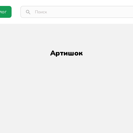
лог
Артишок