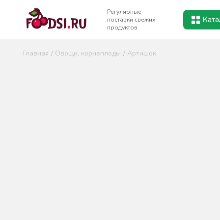
Регулярные
Ката
поставки свежих
продуктов
Главная
Овощи, корнеплоды
Артишок