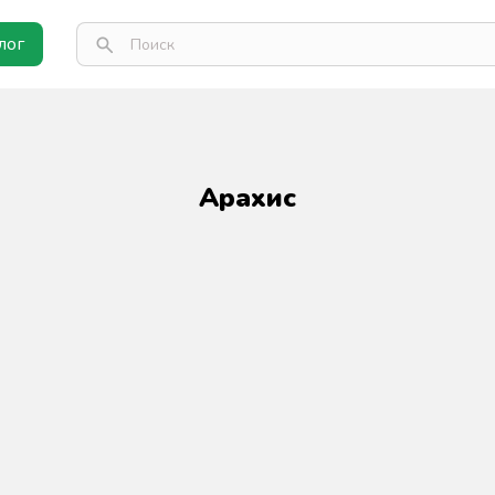
лог
Арахис