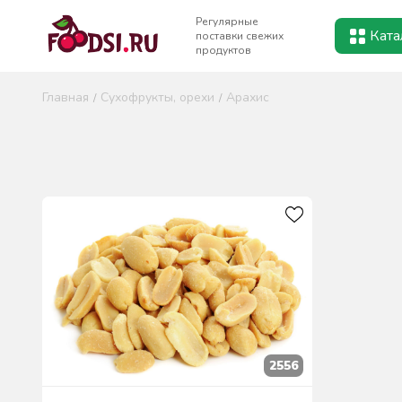
Регулярные
Ката
поставки свежих
продуктов
Главная
Сухофрукты, орехи
Арахис
2556