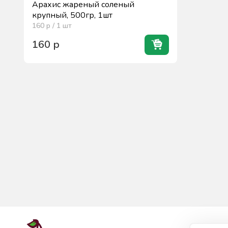
Арахис жареный соленый
крупный, 500гр, 1шт
160
р / 1
шт
160
р